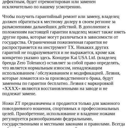
дефектным, будет отремонтирован или заменен
исключительно по нашему усмотрению.
Чтобы получить гарантийный ремонт или замену, владелец
должен обратиться к местному дилеру в своем регионе за
разъяснениями дальнейших действий. В дополнение к
положениям настоящей гарантии владелец может также иметь
другие права, которые могут различаться в зависимости от
государства. Ограниченная пожизненная гарантия не
распространяется на инструмент TX. Никаких других
гарантий не подразумевается и не выражается, кроме как
конкретно указано здесь. Концерн Kai USA Ltd. (владелец
бренда Zero Tolerance) оставляет за собой право определять,
что является нормальным износом, ненадлежащим
использованием / обслуживанием и модификацией. Лезвия,
которые ломаются из-за производственного брака, будут
заменены по гарантии бесплатно. Лезвия с маркировкой
«XXXX» являются восстановленными на заводе и не
подлежат замене.
Ножи ZT предназначены и продаются только для законного
повседневного ношения, спортивных и профессиональных
целей. Приобретение, использование и владение ножами
регулируется разнообразными федеральными,
государственными и местными законами и правилами. Всегда