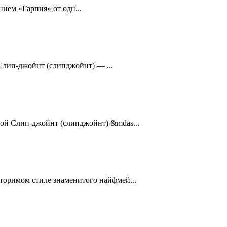
нием «Гарпия» от одн...
Слип-джойнт (слипджойнт) — ...
мой Слип-джойнт (слипджойнт) &mdas...
вторимом стиле знаменитого найфмей...