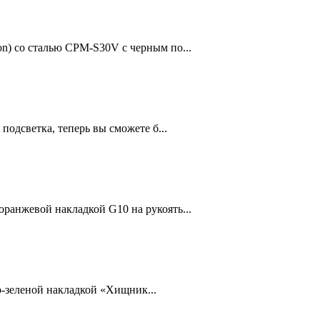
n) со сталью CPM-S30V с черным по...
подсветка, теперь вы сможете б...
ранжевой накладкой G10 на рукоять...
о-зеленой накладкой «Хищник...