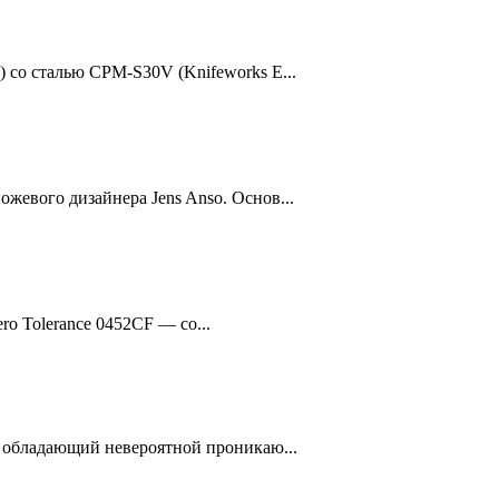
 со сталью CPM-S30V (Knifeworks E...
жевого дизайнера Jens Anso. Основ...
o Tolerance 0452CF — cо...
, обладающий невероятной проникаю...