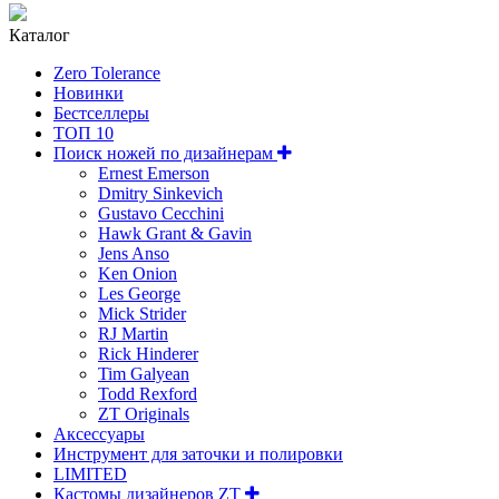
Каталог
Zero Tolerance
Новинки
Бестселлеры
ТОП 10
Поиск ножей по дизайнерам
Ernest Emerson
Dmitry Sinkevich
Gustavo Cecchini
Hawk Grant & Gavin
Jens Anso
Ken Onion
Les George
Mick Strider
RJ Martin
Rick Hinderer
Tim Galyean
Todd Rexford
ZT Originals
Аксессуары
Инструмент для заточки и полировки
LIMITED
Кастомы дизайнеров ZT