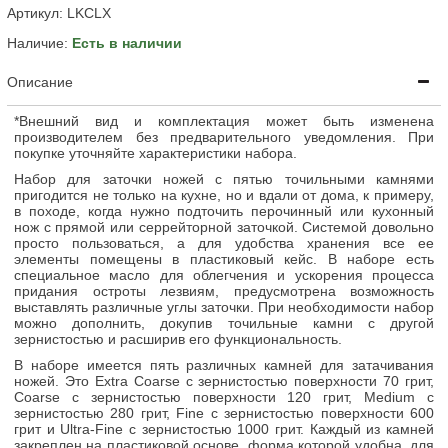
Артикул:
LKCLX
Наличие:
Есть в наличии
Описание
*Внешний вид и комплектация может быть изменена
производителем без предварительного уведомления. При
покупке уточняйте характеристики набора.
Набор для заточки ножей с пятью точильными камнями
пригодится не только на кухне, но и вдали от дома, к примеру,
в походе, когда нужно подточить перочинный или кухонный
нож с прямой или серрейторной заточкой. Системой довольно
просто пользоваться, а для удобства хранения все ее
элементы помещены в пластиковый кейс. В наборе есть
специальное масло для облегчения и ускорения процесса
придания остроты лезвиям, предусмотрена возможность
выставлять различные углы заточки. При необходимости набор
можно дополнить, докупив точильные камни с другой
зернистостью и расширив его функциональность.
В наборе имеется пять различных камней для затачивания
ножей. Это Extra Coarse с зернистостью поверхности 70 грит,
Coarse с зернистостью поверхности 120 грит, Medium с
зернистостью 280 грит, Fine с зернистостью поверхности 600
грит и Ultra-Fine с зернистостью 1000 грит. Каждый из камней
закреплен на пластиковой основе, форма которой удобна, для