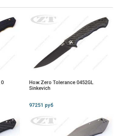
10
Нож Zero Tolerance 0452GL
Sinkevich
97251 руб