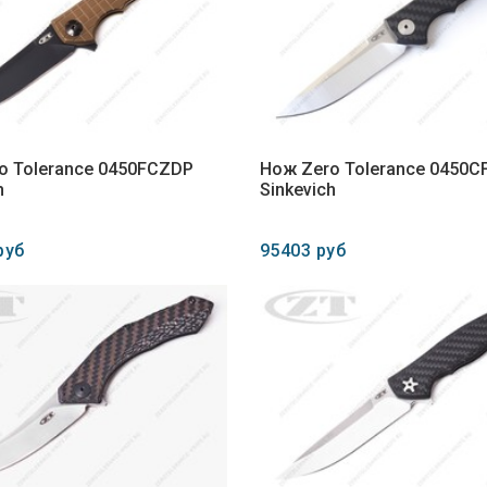
o Tolerance 0450FCZDP
Нож Zero Tolerance 0450
h
Sinkevich
руб
95403 руб