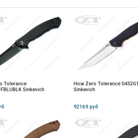
o Tolerance
Нож Zero Tolerance 0452G
FBLUBLK Sinkevich
Sinkevich
уб
92169 руб