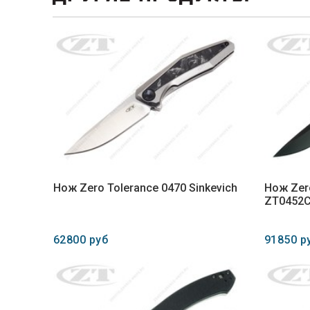
Нож Zero Tolerance 0470 Sinkevich
Нож Zer
ZT0452C
62800 руб
91850 р