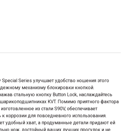
 Special Series улучшает удобство ношения этого
адежному механизму блокировки кнопкой.
нажав стальную кнопку Button Lock, наслаждайтесь
шарикоподшипниках KVT. Помимо приятного фактора
 изготовленное из стали S90V, обеспечивает
ь к коррозии для повседневного использования.
ает удобный хват, а продуманные детали придают ей
ьно нож, достойный ваших лучших прогулок и не