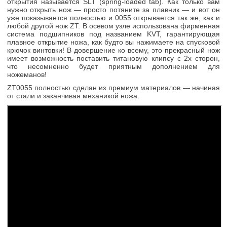
открытия называется SLT (spring-loaded tab). Как только вам
нужно открыть нож — просто потяните за плавник — и вот он
уже показывается полностью и 0055 открывается так же, как и
любой другой нож ZT. В осевом узле использована фирменная
система подшипников под названием KVT, гарантирующая
плавное открытие ножа, как будто вы нажимаете на спусковой
крючок винтовки! В довершение ко всему, это прекрасный нож
имеет возможность поставить титановую клипсу с 2х сторон,
что несомненно будет приятным дополнением для
ножеманов!
ZT0055 полностью сделан из премиум материалов — начиная
от стали и заканчивая механикой ножа.