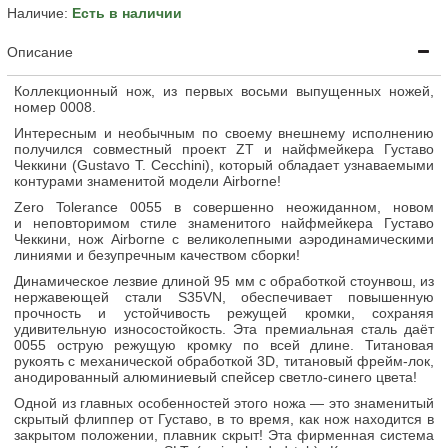
Наличие:
Есть в наличии
Описание
Коллекционный нож, из первых восьми выпущенных ножей,
номер 0008.
Интересным и необычным по своему внешнему исполнению
получился совместный проект ZT и найфмейкера Густаво
Чеккини (Gustavo T. Cecchini), который обладает узнаваемыми
контурами знаменитой модели Airborne!
Zero Tolerance 0055 в совершенно неожиданном, новом
и неповторимом стиле знаменитого найфмейкера Густаво
Чеккини, нож Airborne с великолепными аэродинамическими
линиями и безупречным качеством сборки!
Динамическое лезвие длиной 95 мм с обработкой стоунвош, из
нержавеющей стали S35VN, обеспечивает повышенную
прочность и устойчивость режущей кромки, сохраняя
удивительную износостойкость. Эта премиальная сталь даёт
0055 острую режущую кромку по всей длине. Титановая
рукоять с механической обработкой 3D, титановый фрейм-лок,
анодированный алюминиевый спейсер светло-синего цвета!
Одной из главных особенностей этого ножа — это знаменитый
скрытый флиппер от Густаво, в то время, как нож находится в
закрытом положении, плавник скрыт! Эта фирменная система