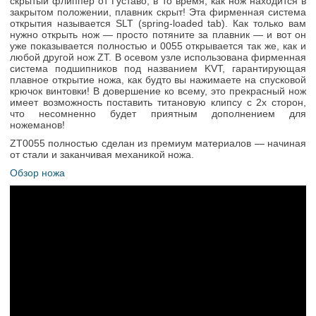
скрытый флиппер от Густаво, в то время, как нож находится в
закрытом положении, плавник скрыт! Эта фирменная система
открытия называется SLT (spring-loaded tab). Как только вам
нужно открыть нож — просто потяните за плавник — и вот он
уже показывается полностью и 0055 открывается так же, как и
любой другой нож ZT. В осевом узле использована фирменная
система подшипников под названием KVT, гарантирующая
плавное открытие ножа, как будто вы нажимаете на спусковой
крючок винтовки! В довершение ко всему, это прекрасный нож
имеет возможность поставить титановую клипсу с 2х сторон,
что несомненно будет приятным дополнением для
ножеманов!
ZT0055 полностью сделан из премиум материалов — начиная
от стали и заканчивая механикой ножа.
Обзор ножа