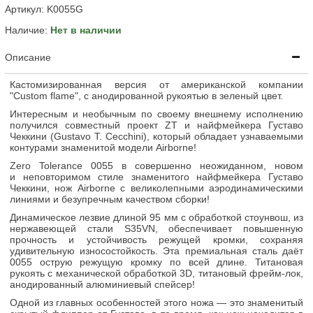
Артикул:
K0055G
Наличие:
Нет в наличии
Описание
Кастомизированная версия от американской компании
"Сustom flame", с анодированной рукоятью в зеленый цвет.
Интересным и необычным по своему внешнему исполнению
получился совместный проект ZT и найфмейкера Густаво
Чеккини (Gustavo T. Cecchini), который обладает узнаваемыми
контурами знаменитой модели Airborne!
Zero Tolerance 0055 в совершенно неожиданном, новом
и неповторимом стиле знаменитого найфмейкера Густаво
Чеккини, нож Airborne с великолепными аэродинамическими
линиями и безупречным качеством сборки!
Динамическое лезвие длиной 95 мм с обработкой стоунвош, из
нержавеющей стали S35VN, обеспечивает повышенную
прочность и устойчивость режущей кромки, сохраняя
удивительную износостойкость. Эта премиальная сталь даёт
0055 острую режущую кромку по всей длине. Титановая
рукоять с механической обработкой 3D, титановый фрейм-лок,
анодированный алюминиевый спейсер!
Одной из главных особенностей этого ножа — это знаменитый