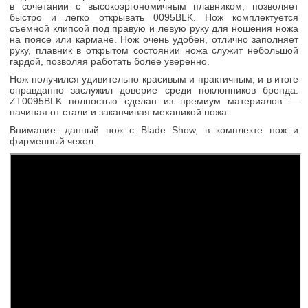
в сочетании с высокоэргономичным плавником, позволяет
быстро и легко открывать 0095BLK. Нож комплектуется
съемной клипсой под правую и левую руку для ношения ножа
на поясе или кармане. Нож очень удобен, отлично заполняет
руку, плавник в открытом состоянии ножа служит небольшой
гардой, позволяя работать более уверенно.
Нож получился удивительно красивым и практичным, и в итоге
оправданно заслужил доверие среди поклонников бренда.
ZT0095BLK полностью сделан из премиум материалов —
начиная от стали и заканчивая механикой ножа.
Внимание: данный нож с Blade Show, в комплекте нож и
фирменный чехол.