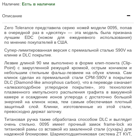
Наличие:
Есть в наличии
Описание
Zero Tolerance представила серию ножей модели 0095, попав
в очередной раз в «десятку» — эта модель была признана
лучшим EDC (ножом для ежедневного использования)
по мнению покупателей в США.
Супер-лимитированная версия с премиальной сталью S90V на
клинке и DLC покрытие.
Лезвие длиной 90 мм выполнено в форме клип-поинта (Clip-
Point) с закругленной режущей кромкой, острым кончиком и
небольшим стильным фальш-лезвием на обухе клинка. Сам
клинок сделан из премиальной стали CPM-S90V в покрытии
DLC (Diamond-like amorphous carbon), что в переводе означает
«алмазоподобное углеродное покрытие», это технология
плазменного импульсного распыления графита в вакуумной
камере и осаждение ионов углерода с достаточно большой
энергией на клинок ножа, тем самым обеспечивая плотный
защитный слой. Клинки, изготовленные из этой стали,
превосходно держат заточку.
Титановая ручка также обработана способом DLC и выглядит
очень стильно. 0095 имеет прочный замок frame-lock из
титановой рамы со вставкой из закаленной стали (сухарь) для
надежной блокировки. Шарикоподшипниковая система ZT KVT,