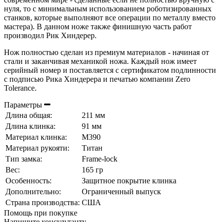
нуля, то с минимальным использованием роботизированных
станков, которые выполняют все операции по металлу вместо
мастера). В данном ноже также финишную часть работ
производил Рик Хиндерер.
Нож полностью сделан из премиум материалов - начиная от
стали и заканчивая механикой ножа. Каждый нож имеет
серийный номер и поставляется с сертификатом подлинности
с подписью Рика Хиндерера и печатью компании Zero
Tolerance.
Параметры
Длина общая:
211 мм
Длина клинка:
91 мм
Материал клинка:
М390
Материал рукояти:
Титан
Тип замка:
Frame-lock
Вес:
165 гр
Особенность:
Защитное покрытие клинка
Дополнительно:
Ограниченный выпуск
Страна производства:
США
Помощь при покупке
Напишите консультанту