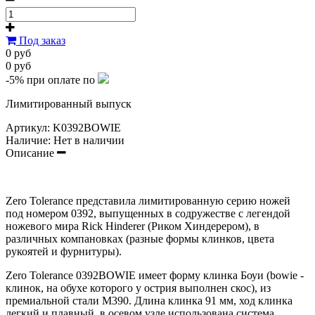
Под заказ
0 руб
0 руб
-5%
при оплате по
Лимитированный выпуск
Артикул:
K0392BOWIE
Наличие:
Нет в наличии
Описание
Zero Tolerance представила лимитированную серию ножей
под номером 0392, выпущенных в содружестве с легендой
ножевого мира Rick Hinderer (Риком Хиндерером), в
различных компановках (разные формы клинков, цвета
рукоятей и фурнитуры).
Zero Tolerance 0392
BOWIE
имеет форму клинка Боуи (bowie -
клинок, на обухе которого у острия выполнен скос), из
премиальной стали M390. Длина клинка 91 мм, ход клинка
легкий и плавный, в осевом узле использована система