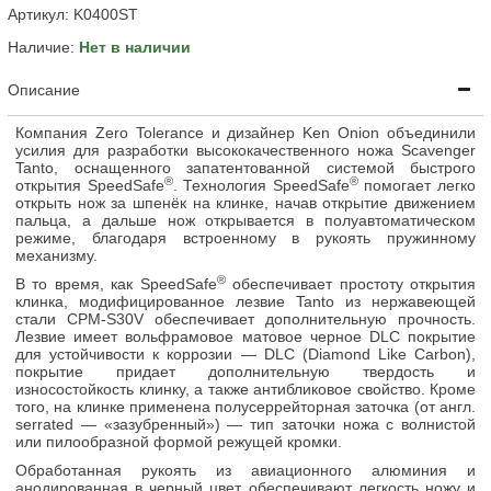
Артикул:
K0400ST
Наличие:
Нет в наличии
Описание
Компания Zero Tolerance и дизайнер Ken Onion объединили
усилия для разработки высококачественного ножа Scavenger
Tanto, оснащенного запатентованной системой быстрого
®
®
открытия SpeedSafe
. Технология SpeedSafe
помогает легко
открыть нож за шпенёк на клинке, начав открытие движением
пальца, а дальше нож открывается в полуавтоматическом
режиме, благодаря встроенному в рукоять пружинному
механизму.
®
В то время, как SpeedSafe
обеспечивает простоту открытия
клинка, модифицированное лезвие Tanto из нержавеющей
стали CPM-S30V обеспечивает дополнительную прочность.
Лезвие имеет вольфрамовое матовое черное DLC покрытие
для устойчивости к коррозии — DLC (Diamond Like Carbon),
покрытие придает дополнительную твердость и
износостойкость клинку, а также антибликовое свойство. Кроме
того, на клинке применена полусеррейторная заточка (от англ.
serrated — «зазубренный») — тип заточки ножа с волнистой
или пилообразной формой режущей кромки.
Обработанная рукоять из авиационного алюминия и
анодированная в черный цвет, обеспечивают легкость ножу и