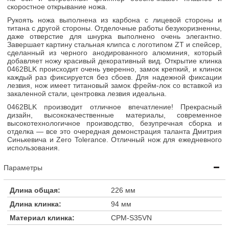
скоростное открывание ножа.
Рукоять ножа выполнена из карбона с лицевой стороны и
титана с другой стороны. Отделочные работы безукоризненны,
даже отверстие для шнурка выполнено очень элегантно.
Завершает картину стальная клипса с логотипом ZT и спейсер,
сделанный из черного анодированного алюминия, который
добавляет ножу красивый декоративный вид. Открытие клинка
0462BLK происходит очень уверенно, замок крепкий, и клинок
каждый раз фиксируется без сбоев. Для надежной фиксации
лезвия, нож имеет титановый замок фрейм-лок со вставкой из
закаленной стали, центровка лезвия идеальна.
0462BLK производит отличное впечатление! Прекрасный
дизайн, высококачественные материалы, современное
высокотехнологичное производство, безупречная сборка и
отделка — все это очередная демонстрация таланта Дмитрия
Синькевича и Zero Tolerance. Отличный нож для ежедневного
использования.
Параметры
Длина общая:
226 мм
Длина клинка:
94 мм
Материал клинка:
CPM-S35VN