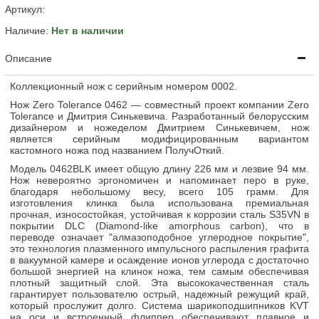
Артикул:
Наличие:
Нет в наличии
Описание
Коллекционный нож с серийным номером 0002.
Нож Zero Tolerance 0462 — cовместный проект компании Zero
Tolerance и Дмитрия Синькевича. Разработанный белорусским
дизайнером и ножеделом Дмитрием Синькевичем, нож
является серийным модифицированным вариантом
кастомного ножа под названием ПолучОткий.
Модель 0462BLK имеет общую длину 226 мм и лезвие 94 мм.
Нож невероятно эргономичен и напоминает перо в руке,
благодаря небольшому весу, всего 105 грамм. Для
изготовления клинка была использована премиальная
прочная, износостойкая, устойчивая к коррозии сталь S35VN в
покрытии DLC (Diamond-like amorphous carbon), что в
переводе означает "алмазоподобное углеродное покрытие",
это технология плазменного импульсного распыления графита
в вакуумной камере и осаждение ионов углерода с достаточно
большой энергией на клинок ножа, тем самым обеспечивая
плотный защитный слой. Эта высококачественная сталь
гарантирует пользователю острый, надежный режущий край,
который прослужит долго. Система шарикоподшипников KVT
на оси и встроенный флиппер обеспечивают плавное и