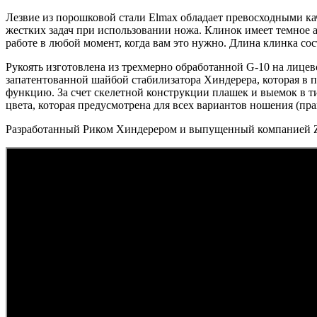
Лезвие из порошковой стали Elmax обладает превосходными к
жестких задач при использовании ножа. Клинок имеет темное а
работе в любой момент, когда вам это нужно. Длина клинка сос
Рукоять изготовлена из трехмерно обработанной G-10 на лицев
запатентованной шайбой стабилизатора Хиндерера, которая в п
функцию. За счет скелетной конструкции плашек и выемок в т
цвета, которая предусмотрена для всех вариантов ношения (пр
Разработанный Риком Хиндерером и выпущенный компанией Ze