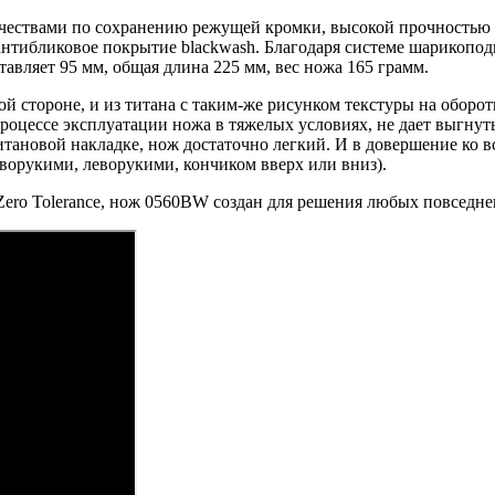
ачествами по сохранению режущей кромки, высокой прочностью 
нтибликовое покрытие blackwash. Благодаря системе шарикоподш
тавляет 95 мм, общая длина 225 мм, вес ножа 165 грамм.
ой стороне, и из титана с таким-же рисунком текстуры на оборо
роцессе эксплуатации ножа в тяжелых условиях, не дает выгнут
итановой накладке, нож достаточно легкий. И в довершение ко
аворукими, леворукими, кончиком вверх или вниз).
ro Tolerance, нож 0560BW создан для решения любых повседнев