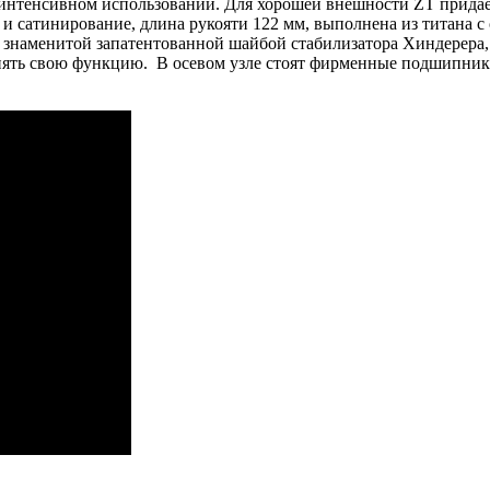
ри интенсивном использовании. Для хорошей внешности ZT прид
и сатинирование, длина рукояти 122 мм, выполнена из титана с 
 знаменитой запатентованной шайбой стабилизатора Хиндерера, 
лнять свою функцию. В осевом узле стоят фирменные подшипник