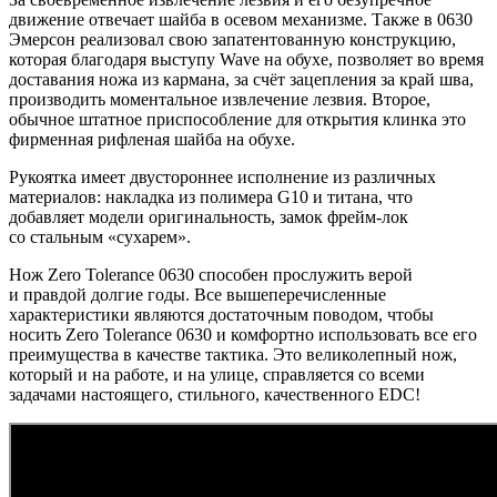
движение отвечает шайба в осевом механизме. Также в 0630
Эмерсон реализовал свою запатентованную конструкцию,
которая благодаря выступу Wave на обухе, позволяет во время
доставания ножа из кармана, за счёт зацепления за край шва,
производить моментальное извлечение лезвия. Второе,
обычное штатное приспособление для открытия клинка это
фирменная рифленая шайба на обухе.
Рукоятка имеет двустороннее исполнение из различных
материалов: накладка из полимера G10 и титана, что
добавляет модели оригинальность, замок фрейм-лок
со стальным «сухарем».
Нож Zero Tolerance 0630 способен прослужить верой
и правдой долгие годы. Все вышеперечисленные
характеристики являются достаточным поводом, чтобы
носить Zero Tolerance 0630 и комфортно использовать все его
преимущества в качестве тактика. Это великолепный нож,
который и на работе, и на улице, справляется со всеми
задачами настоящего, стильного, качественного EDC!