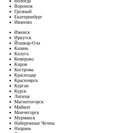
Вологда
Воронеж
Грозный
Екатеринбург
Иваново
Ижевск
Иркутск
Йошкар-Ола
Казань
Калуга
Кемерово
Киров
Кострома
Краснодар
Красноярск
Курган
Курск
Липецк
Магнитогорск
Майкоп
Мончегорск
Мурманск
Набережные Челны
Назрань