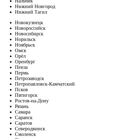
Нальчик
Нижний Новгород
Нижний Тагил
Новокузнецк
Новороссийск
Новосибирск
Норильск
Ноябрьск
Омск
Орёл
Оренбург
Пенза
Пермь
Петрозаводск
Петропавловск-Камчатский
Псков
Пятигорск
Ростов-на-Дону
Рязань
Самара
Саранск
Саратов
Северодвинск
Смоленск