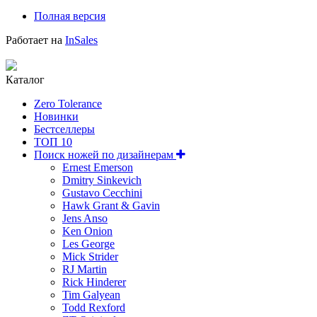
Полная версия
Работает на
InSales
Каталог
Zero Tolerance
Новинки
Бестселлеры
ТОП 10
Поиск ножей по дизайнерам
Ernest Emerson
Dmitry Sinkevich
Gustavo Cecchini
Hawk Grant & Gavin
Jens Anso
Ken Onion
Les George
Mick Strider
RJ Martin
Rick Hinderer
Tim Galyean
Todd Rexford