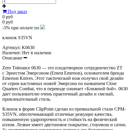
Под заказ
0 руб
0 руб
-5%
при оплате по
клинок S35VN
Артикул:
K0630
Наличие:
Нет в наличии
Описание
Zero Tolerance 0630 — это плодотворное сотрудничество ZT
с Эрнестом Эмерсоном (Ernest Emerson), основателем бренда
Emerson Knives. Этот тактический нож получил свой дизайн
от серии кастомных ножей Эмерсона по названием Close
Quarters Combat, что в переводе означает «Ближний бой». 0630
дает пользователю очень практичный дизайн и смелый,
привлекательный стиль.
Клинок в форме ClipPoint сделан из премиальной стали CPM-
S35VN, обеспечивающий отличные режущие качества,
повышенную ударопрочность и стойкость на физический
излом. Лезвие имеет двутоновое покрытие, стоунвош и сатин.
За своевременное извлечение лезвия и его безупречное