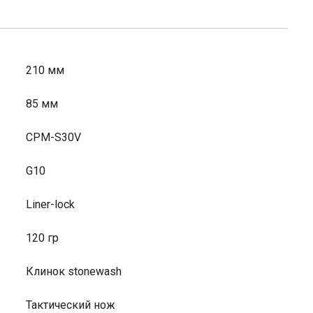
210 мм
85 мм
CPM-S30V
G10
Liner-lock
120 гр
Клинок stonewash
Тактический нож