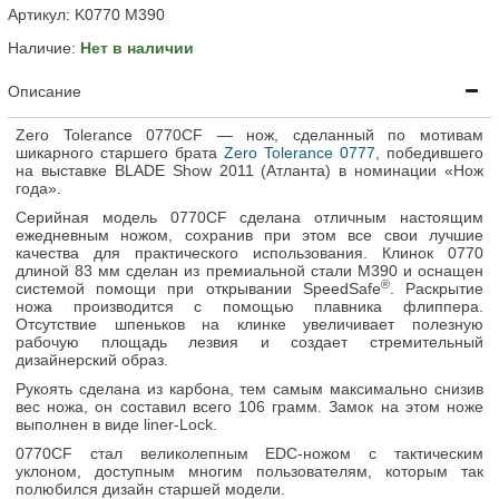
Артикул:
K0770 M390
Наличие:
Нет в наличии
Описание
Zero Tolerance 0770CF — нож, сделанный по мотивам
шикарного старшего брата
Zero Tolerance 0777
, победившего
на выставке BLADE Show 2011 (Атланта) в номинации «Нож
года».
Серийная модель 0770CF сделана отличным настоящим
ежедневным ножом, сохранив при этом все свои лучшие
качества для практического использования. Клинок 0770
длиной 83 мм сделан из премиальной стали M390 и оснащен
®
системой помощи при открывании SpeedSafe
. Раскрытие
ножа производится с помощью плавника флиппера.
Отсутствие шпеньков на клинке увеличивает полезную
рабочую площадь лезвия и создает стремительный
дизайнерский образ.
Рукоять сделана из карбона, тем самым максимально снизив
вес ножа, он составил всего 106 грамм. Замок на этом ноже
выполнен в виде liner-Lock.
0770CF стал великолепным EDC-ножом с тактическим
уклоном, доступным многим пользователям, которым так
полюбился дизайн старшей модели.