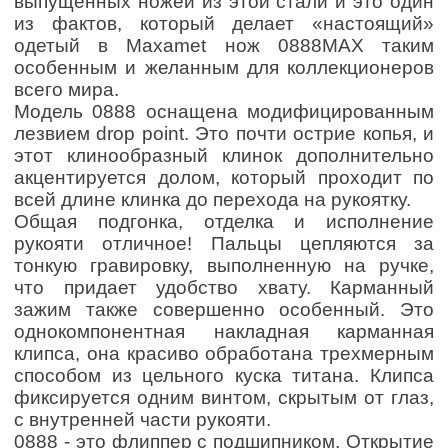
выпущенных ножей из этой стали
и это один
из фактов, который делает «настоящий»
одетый в Maxamet нож 0888MAX таким
особенным и желанным для коллекционеров
всего мира.
Модель 0888 оснащена модифицированным
лезвием drop point. Это почти острие копья, и
этот клинообразный клинок дополнительно
акцентируется долом, который проходит по
всей длине клинка до перехода на рукоятку.
Общая подгонка, отделка и исполнение
рукояти отличное! Пальцы цепляются за
тонкую гравировку, выполненную на ручке,
что придает удобство хвату.
Карманный
зажим также совершенно особенный. Это
однокомпонентная накладная карманная
клипса, она красиво обработана трехмерным
способом из цельного куска титана. Клипса
фиксируется одним винтом, скрытым от глаз,
с внутренней части рукояти.
0888 - это флиппер с подшипником. Открытие