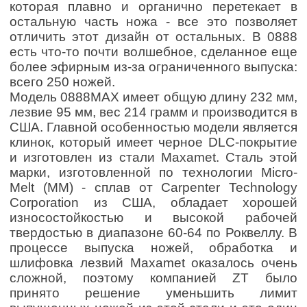
которая плавно и органично перетекает в
остальную часть ножа - все это позволяет
отличить этот дизайн от остальных. В 0888
есть что-то почти волшебное, сделанное еще
более эфирным из-за ограниченного выпуска:
всего 250 ножей.
Модель 0888MAX имеет общую длину 232 мм,
лезвие 95 мм, вес 214 грамм и производится в
США. Главной особенностью модели является
клинок, который имеет черное DLC-покрытие
и изготовлен ​​из стали Maxamet. С
таль этой
марки, изготовленной по технологии Micro-
Melt (MM) - сплав от Carpenter Technology
Corporation из США, обладает хорошей
износостойкостью и высокой рабочей
твердостью в диапазоне 60-64 по
Роквеллу. В
процессе выпуска ножей, о
бработка и
шлифовка
лезвий Maxamet оказалось очень
сложной, поэтому компанией ZT было
принято решение уменьшить лимит