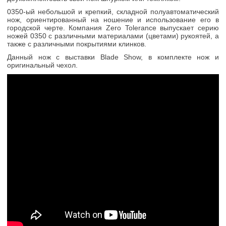
0350-ый небольшой и крепкий, складной полуавтоматический
нож, ориентированный на ношение и использование его в
городской черте. Компания Zero Tolerance выпускает серию
ножей 0350 с различными материалами (цветами) рукоятей, а
также с различными покрытиями клинков.
Данный нож с выставки Blade Show, в комплекте нож и
оригинальный чехол.