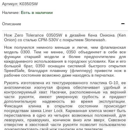
Артикул:
K0350SW
Наличие:
Есть в наличии
Описание
Нож Zero Tolerance 0350SW в дизайне Кена Ониона (Ken
Onion) со сталью CPM-S30V с покрытием Stonewash.
Нож получился немного меньше и легче, чем флагманская
модель 0300. Тем не менее, 0350 объединяет в себе все
функции старшей модели и более предпочтителен для
каждодневного использования в городских условиях. Как и его
большой брат, 0350 оснащен системой быстрого открытия
SpeedSafe, благодаря плавнику (флипперу) привести нож в
рабочее состояние возможно даже находясь в перчатках.
Рукоять изготовлена из текстурированного пластика G-10, ее
анатомически изогнутая форма обеспечивает удобный и
контролируемый хват. Насечки, расположенные на верхний
части рукояти, имеют умеренную грубость и придают
дополнительную надежность во время эксплуатации.
Фиксация клинка в открытом состоянии происходит
посредствам замка Liner Lock. Карманная клипса может быть
переставлена в одно из четырех возможных положений, для
леворуких, праворуких, кончиком вниз или вверх. Сквозное
отверстие в хвостовой части рукояти позволит пользователю
доукомплектовать свой нож шнурком или темляком.