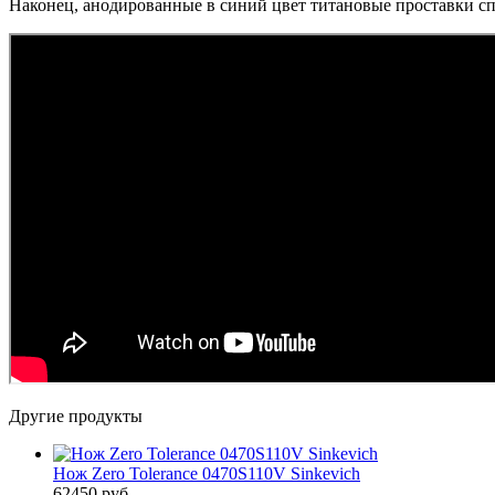
Наконец, анодированные в синий цвет титановые проставки сп
Другие продукты
Нож Zero Tolerance 0470S110V Sinkevich
62450 руб