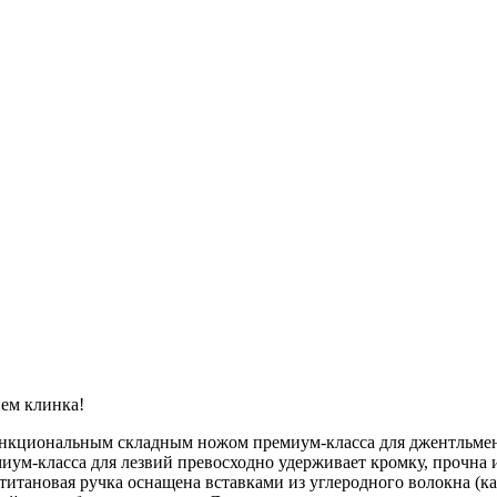
ием клинка!
ункциональным складным ножом премиум-класса для джентльмен
иум-класса для лезвий превосходно удерживает кромку, прочна 
итановая ручка оснащена вставками из углеродного волокна (кар