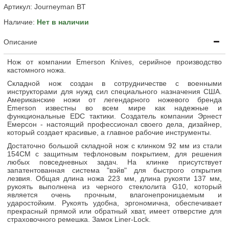
Артикул:
Journeyman BT
Наличие:
Нет в наличии
Описание
Нож от компании Emerson Knives, серийное производство
кастомного ножа.
Складной нож создан в сотрудничестве с военными
инструкторами для нужд сил специального назначения США.
Американские ножи от легендарного ножевого бренда
Emerson известны во всем мире как надежные и
функциональные EDC тактики. Создатель компании Эрнест
Емерсон - настоящий профессионал своего дела, дизайнер,
который создает красивые, а главное рабочие инструменты.
Достаточно большой складной нож с клинком 92 мм из стали
154СМ с защитным тефлоновым покрытием, для решения
любых повседневных задач. На клинке присутствует
запатентованная система "вэйв" для быстрого открытия
лезвия. Общая длина ножа 223 мм, длина рукояти 137 мм,
рукоять выполнена из черного стеклолита G10, который
является очень прочным, влагонепроницаемым и
ударостойким. Рукоять удобна, эргономична, обеспечивает
прекрасный прямой или обратный хват, имеет отверстие для
страховочного ремешка. Замок Liner-Lock.