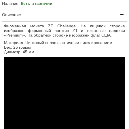
Наличие:
Есть в наличии
Описание
Фирменная монета ZT Challenge. На лицевой стороне
изображен фирменный логотип ZT и текстовые надписи
«Premium». На обратной стороне изображен флаг США.
Материал: Цинковый сплав с античным никелированием
Вес: 25 грамм
Диаметр: 45 мм