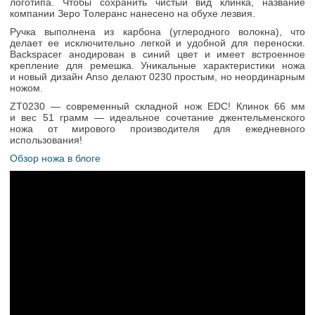
логотипа. Чтобы сохранить чистый вид клинка, название
компании Зеро Толеранс нанесено на обухе лезвия.
Ручка выполнена из карбона (углеродного волокна), что
делает ее исключительно легкой и удобной для переноски.
Backspacer анодирован в синий цвет и имеет встроенное
крепление для ремешка. Уникальные характеристики ножа
и новый дизайн Anso делают 0230 простым, но неординарным
ножом.
ZT0230 — cовременный складной нож EDC! Клинок 66 мм
и вес 51 грамм — идеальное сочетание джентельменского
ножа от мирового производителя для ежедневного
использования!
Обзор ножа в блоге