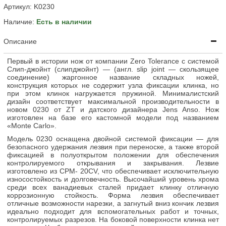
Артикул:
K0230
Наличие:
Есть в наличии
Описание
Первый в истории нож от компании Zero Tolerance с системой
Слип-джойнт (слипджойнт) — (англ. slip joint — скользящее
соединение) жаргонное название складных ножей,
конструкция которых не содержит узла фиксации клинка, но
при этом клинок нагружается пружиной. Минималистский
дизайн соответствует максимальной производительности в
новом 0230 от ZT и датского дизайнера Jens Anso. Нож
изготовлен на базе его кастомной модели под названием
«Monte Carlo».
Модель 0230 оснащена двойной системой фиксации — для
безопасного удержания лезвия при переноске, а также второй
фиксацией в полуоткрытом положении для обеспечения
контролируемого открывания и закрывания. Лезвие
изготовлено из CPM- 20CV, что обеспечивает исключительную
износостойкость и долговечность. Высочайший уровень хрома
среди всех ванадиевых сталей придает клинку отличную
коррозионную стойкость. Форма лезвия обеспечивает
отличные возможности нарезки, а загнутый вниз кончик лезвия
идеально подходит для вспомогательных работ и точных,
контролируемых разрезов. На боковой поверхности клинка нет