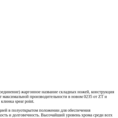
 соединение) жаргонное название складных ножей, конструкция
т максимальной производительности в новом 0235 от ZT и
у клинка
spear point
.
ацией в полуоткрытом положении для обеспечения
ость и долговечность. Высочайший уровень хрома среди всех