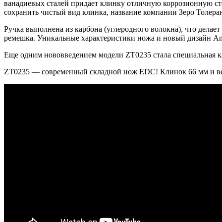
ванадиевых сталей придает клинку отличную коррозионную сто
сохранить чистый вид клинка, название компании Зеро Толера
Ручка выполнена из карбона (углеродного волокна), что делает
ремешка. Уникальные характеристики ножа и новый дизайн An
Еще одним нововведением модели ZT0235 стала специальная кл
ZT0235 — cовременный складной нож EDC! Клинок 66 мм и вес