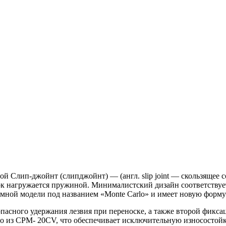
ой Слип-джойнт (слипджойнт) — (англ. slip joint — скользящее
ок нагружается пружиной. Минималистский дизайн соответствуе
стомной модели под названием «Monte Carlo» и имеет новую форм
пасного удержания лезвия при переноске, а также второй фикс
о из CPM- 20CV, что обеспечивает исключительную износостойк