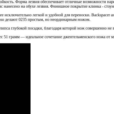
йкость. Форма лезвия обеспечивает отличные возможности наре
нс нанесено на обухе лезвия. Финишное покрытие клинка - стоу
 ее исключительно легкой и удобной для переноски. Backspacer 
so делают 0235 простым, но неординарным ножом.
ипса глубокой посадки, благодаря которой нож совершенно не в
 51 грамм — идеальное сочетание джентельменского ножа от м