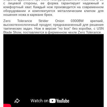
с лицевой стороны, ее форма гарантирует надежный и
комфортный хват. Каждый нож производится на современном
оборудовании и комплектуется металлическим клипом для
ношения ножа в кармане брюк.
Zero Tolerance Strider Onion 0300BW крепкий,
высокотехнологичный продукт, предназначенный для решения
тактических задач. Нож в версии "no box" без коробки, с USN
Blade Show, поставляется в фирменном чехле Zero Tolerance.