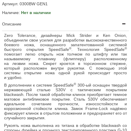
Артикул:
0300BW GEN1
Наличие:
Нет в наличии
Описание
Zero Tolerance, дизайнеры Mick Strider и Ken Onion,
объединили свои усилия для разработки высококачественного
боевого ножа, оснащенного запатентованной системой
®
®
быстрого открытия SpeedSafe
. Технология SpeedSafe
помогает легко открыть нож толчком по штифту или так
называемому плавнику (флипперу) расположенному
на лезвии ножа. Секрет кроется в торсионном стержне,
который расположен внутри рукоятки. С помощью этой
системы открытие ножа одной рукой происходит просто
и удобно.
®
В дополнении к системе SpeedSafe
300-ый оснащен твердой
нержавеющей сталью S30V с тактическим покрытием
blackwash. После такой обработки клинок приобретает темное
матовое антибликовое покрытие. Сталь S30V обеспечивает
идеальное сочетание прочности, износостойкости и
коррозионной стойкости клинка. Замок Frame-Lock надёжно
фиксирует клинок в отрытом положении и предохраняет его от
случайного закрытия.
Рукоять ножа выполнена из титана в обработке blackwash со
стороны фрейма и прочного текстурированного пластика G-10