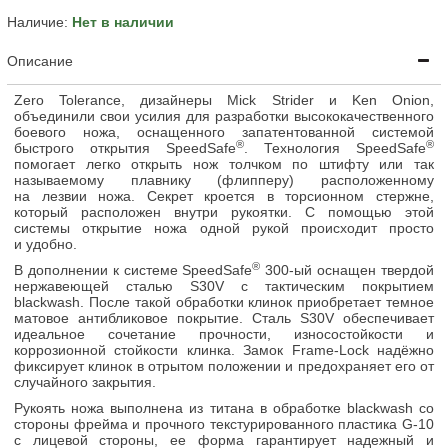
Наличие:
Нет в наличии
Описание
Zero Tolerance, дизайнеры Mick Strider и Ken Onion,
объединили свои усилия для разработки высококачественного
боевого ножа, оснащенного запатентованной системой
®
®
быстрого открытия SpeedSafe
. Технология SpeedSafe
помогает легко открыть нож толчком по штифту или так
называемому плавнику (флипперу) расположенному
на лезвии ножа. Секрет кроется в торсионном стержне,
который расположен внутри рукоятки. С помощью этой
системы открытие ножа одной рукой происходит просто
и удобно.
®
В дополнении к системе SpeedSafe
300-ый оснащен твердой
нержавеющей сталью S30V с тактическим покрытием
blackwash. После такой обработки клинок приобретает темное
матовое антибликовое покрытие. Сталь S30V обеспечивает
идеальное сочетание прочности, износостойкости и
коррозионной стойкости клинка. Замок Frame-Lock надёжно
фиксирует клинок в отрытом положении и предохраняет его от
случайного закрытия.
Рукоять ножа выполнена из титана в обработке blackwash со
стороны фрейма и прочного текстурированного пластика G-10
с лицевой стороны, ее форма гарантирует надежный и