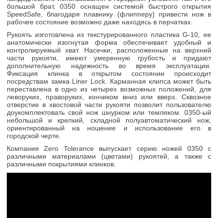
большой брат, 0350 оснащен системой быстрого открытия
SpeedSafe, благодаря плавнику (флипперу) привести нож в
рабочее состояние возможно даже находясь в перчатках.
Рукоять изготовлена из текстурированного пластика G-10, ее
анатомически изогнутая форма обеспечивает удобный и
контролируемый хват. Насечки, расположенные на верхний
части рукояти, имеют умеренную грубость и придают
дополнительную надежность во время эксплуатации.
Фиксация клинка в открытом состоянии происходит
посредствам замка Liner Lock. Карманная клипса может быть
переставлена в одно из четырех возможных положений, для
леворуких, праворуких, кончиком вниз или вверх. Сквозное
отверстие в хвостовой части рукояти позволит пользователю
доукомплектовать свой нож шнурком или темляком. 0350-ый
небольшой и крепкий, складной полуавтоматический нож,
ориентированный на ношение и использование его в
городской черте.
Компания Zero Tolerance выпускает серию ножей 0350 с
различными материалами (цветами) рукоятей, а также с
различными покрытиями клинков.