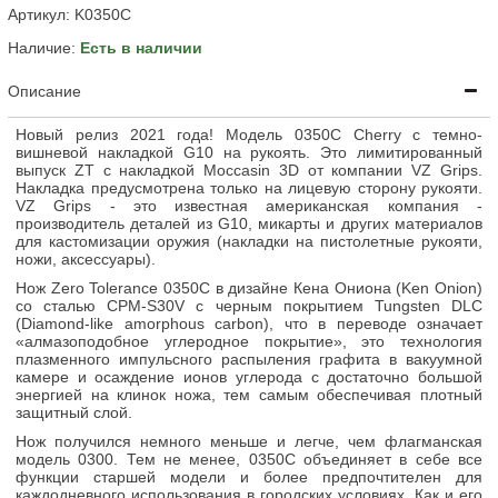
Артикул:
K0350C
Наличие:
Есть в наличии
Описание
Новый релиз 2021 года! Модель
0350С
Cherry
с темно-
вишневой накладкой
G10
на рукоять.
Это лимитированный
выпуск
ZT с накладкой Moccasin 3D от компании VZ Grips.
Накладка предусмотрена только на лицевую сторону рукояти.
VZ Grips - это известная американская компания -
производитель деталей из G10, микарты и других материалов
для кастомизации оружия (накладки на пистолетные рукояти,
ножи, аксессуары).
Нож Zero Tolerance 0350
C
в дизайне Кена Ониона (Ken Onion)
со сталью CPM-S30V с черным покрытием Tungsten DLC
(Diamond-like amorphous carbon), что в переводе означает
«алмазоподобное углеродное покрытие», это технология
плазменного импульсного распыления графита в вакуумной
камере и осаждение ионов углерода с достаточно большой
энергией на клинок ножа, тем самым обеспечивая плотный
защитный слой.
Нож получился немного меньше и легче, чем флагманская
модель 0300. Тем не менее, 0350
C
объединяет в себе все
функции старшей модели и более предпочтителен для
каждодневного использования в городских условиях. Как и его