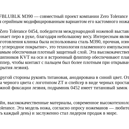
FBLUBLK M390 — cовместный проект компании Zero Tolerance 
 серийным модифицированным вариантом его кастомного ножа п
Zero Tolerance 0454, победителя международной ножевой выст
нает перо в руке, благодаря небольшому весу. Интересным явля
изготовления клинка была использована сталь М390, прочная, из
бное углеродное покрытие», это технология плазменного импульс
 самым обеспечивая плотный защитный слой. Эта высококачестве
ипников KVT на оси и встроенный флиппер обеспечивают плавн
пер, чтобы контакт с пальцем был более плотным при открывании
рытия лезвия).
 другой стороны рукоять титановая, анодирована в синий цвет. 
а черного цвета с логотипом ZT и спейсер в виде черных проста
ежной фиксации лезвия, подрамник 0452 имеет титановый замок 
йн, высококачественные материалы, современное высокотехнолог
olerance. Эта модель ножа, согласно опросу ножеманов — любит
 каждый день) и заслуженно стал лидером продаж в мире.