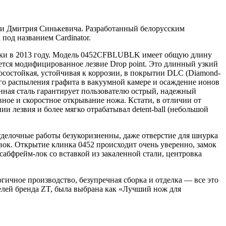
и Дмитрия Синькевича. Разработанный белорусским
од названием Cardinator.
авки в 2013 году. Модель 0452CFBLUBLK имеет общую длину
ется модифицированное лезвие Drop point. Это длинный узкий
носостойкая, устойчивая к коррозии, в покрытии DLC (Diamond-
ного распыления графита в вакуумной камере и осаждение ионов
нная сталь гарантирует пользователю острый, надежный
ое и скоростное открывание ножа. Кстати, в отличии от
 лезвия и более мягко отрабатывал detent-ball (небольшой
Отделочные работы безукоризненны, даже отверстие для шнурка
вок. Открытие клинка 0452 происходит очень уверенно, замок
сабфрейм-лок со вставкой из закаленной стали, центровка
ичное производство, безупречная сборка и отделка — все это
елей бренда ZT, была выбрана как «Лучший нож для