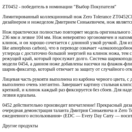
ZT0452 - победитель в номинации "Выбор Покупателя"
Лимитированный коллекционный нож Zero Tolerance ZT0452C
дизайнером и ножеделом Дмитрием Синькевичем, нож является
Нож практически полностью повторяет модель оригинального 
236 мм и лезвие 104 мм. Нож невероятно эргономичен и напоми
клинок, и он хорошо сочетается с длинной узкой ручкой. Для 
like amorphous carbon), что в переводе означает «алмазоподо
углерода с достаточно большой энергией на клинок ножа, тем
режущий край, который прослужит долго. Система шарикоподш
модели 0454, а данном ноже добавлены насечки на флажок-флип
шарик-фиксатор, который отвечает за защиту от случайного отк
Лицевая часть рукояти выполнена из карбона черного цвета, с
выполнено очень элегантно. Завершает картину стальная клипс
крепкий, и клинок каждый раз фиксируется без сбоев. Для над
лезвия идеальна.
0452 действительно производит впечатление! Прекрасный диза
очередная демонстрация таланта Дмитрия Синькевича и Zero T
ежедневного использования» (EDC — Every Day Carry — носить
Другие продукты